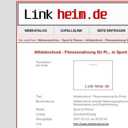
WEBKATALOG
ZUFALLSLINK
SEITE EINTRAGEN
Sie sind hier:
Webverzeichnis
»
Sport & Fitness
»
Athleticsfood - Fitnessnahrung fü
Athleticsfood - Fitnessnahrung für Pr... in Sport
Thumbshot
der Seite
Titel
Athleticsfood - Fitnessnahrung für Profis
Beschreibung
Athleticsfood vertreibt Nahrungsergänzun
Muskelmasse und Körperformung.
Rubrik
Sport & Fitness
Linktyp
Standard-Eintrag
Hinzugefügt
2007-02-13, um 20:52:42
Link
http://www.athleticsfood.de