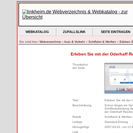
WEBKATALOG
ZUFALLSLINK
SEITE EINTRAGEN
Sie sind hier:
Webverzeichnis
»
Auto & Verkehr
»
Schiffahrt & Werften
»
Erleben S
Erleben Sie mit der Oderhaff Re
Thumbshot
der Seite
Titel
Erleben Sie mit der 
Beschreibung
Schon längst ein Geh
Schiffsverbindung d
der Oderhaff Reeder
Rubrik
Schiffahrt & Werften
Linktyp
Standard-Eintrag
Hinzugefügt
2007-03-01, um 12:
Link