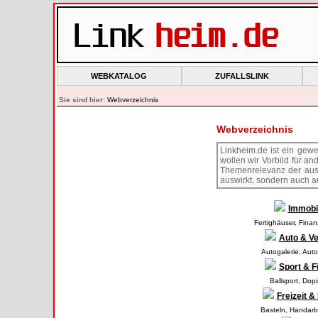
WEBKATALOG
ZUFALLSLINK
Sie sind hier:
Webverzeichnis
Webverzeichnis
Linkheim.de ist ein gewe
wollen wir Vorbild für a
Themenrelevanz der ausg
auswirkt, sondern auch a
Immobi
Fertighäuser
,
Finan
Auto & V
Autogalerie
,
Auto
Sport & F
Ballsport
,
Dopi
Freizeit 
Basteln
,
Handarb