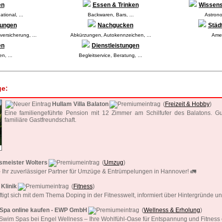
en
Essen & Trinken
Wissens
national
,
...
Backwaren
,
Bars
,
...
Astron
rungen
Nachgucken
Städ
versicherung
,
...
Abkürzungen
,
Autokennzeichen
,
...
Amer
en
Dienstleistungen
en
,
...
Begleitservice
,
Beratung
,
...
ge:
Hullam Villa Balaton
(
Freizeit & Hobby
)
Eine familiengeführte Pension mit 12 Zimmer am Schilfufer des Balatons. G
familiäre Gastfreundschaft.
meister Wolters
(
Umzug
)
Ihr zuverlässiger Partner für Umzüge & Entrümpelungen in Hannover! 🚛
Klinik
(
Fitness
)
igt sich mit dem Thema Doping in der Fitnesswelt, informiert über Hintergründe un
Spa online kaufen - EWP GmbH
(
Wellness & Erholung
)
Swim Spas bei Engel Wellness – Ihre Wohlfühl-Oase für Entspannung und Fitness 