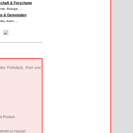
chaft & Forschung
omie
,
Biologie
,
...
te & Gemeinden
ika
,
Asien
,
...
utes Frühstück, Pool und
d Risiken.
direkt zu Hause!