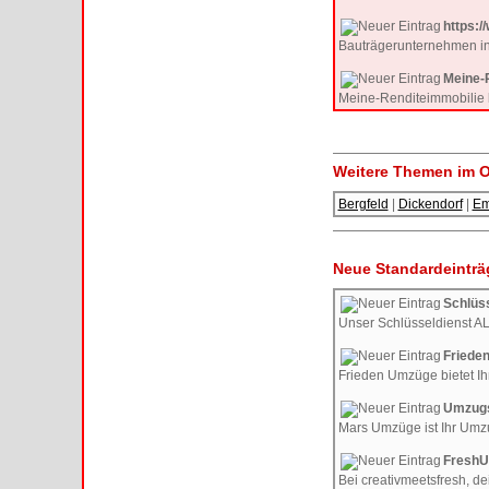
https:/
Bauträgerunternehmen in
Meine-R
Meine-Renditeimmobilie b
Weitere Themen im O
Bergfeld
|
Dickendorf
|
E
Neue Standardeinträ
Schlüs
Unser Schlüsseldienst ALL
Friede
Frieden Umzüge bietet Ih
Umzugs
Mars Umzüge ist Ihr Umz
FreshU
Bei creativmeetsfresh, de