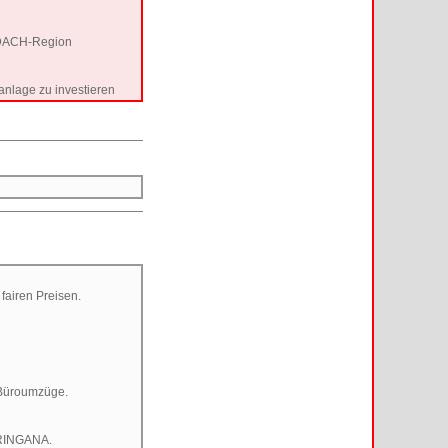
r DACH-Region
anlage zu investieren
fairen Preisen.
 Büroumzüge.
n RINGANA.