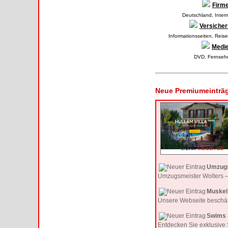
Firm
Deutschland
,
Inter
Versiche
Informationsseiten
,
Reise
Medi
DVD
,
Fernseh
Neue Premiumeinträ
Umzugs
Umzugsmeister Wolters – 
Muskel 
Unsere Webseite beschäft
Swims 
Entdecken Sie exklusive 