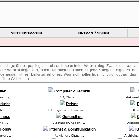
SEITE EINTRAGEN
EINTRAG ÄNDERN
rblich geführter, gepflegter und somit spamfreier Webkatalog. Zwar einer von vi
ndere Webkataloge sein, indem wir nach und nach für jede Kategorie eigenen Inha
ehenden (ihrer) Links zu erhöhen. Was sich hoffentlich nicht nur gut auf das
uf ihre Webseiten.
lien
Computer & Technik
O
zierung
,
...
3D
,
Clans
,
...
Auktions
erkehr
Reisen
T
haus
,
...
Bildungsreisen
,
Busreisen
,
...
Blu
itness
Gesundheit
G
ng
,
...
Apotheken
,
Augen
,
...
Arbeitsl
& Hobby
Internet & Kommunikation
Ku
eiten
,
...
Auktionen
,
Chats
,
...
Architektu