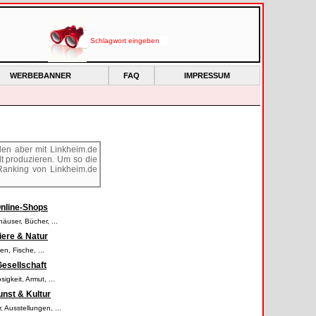
WERBEBANNER
FAQ
IMPRESSUM
elen aber mit Linkheim.de
lt produzieren. Um so die
 Ranking von Linkheim.de
nline-Shops
häuser
,
Bücher
,
...
iere & Natur
men
,
Fische
,
...
esellschaft
osigkeit
,
Armut
,
...
nst & Kultur
r
,
Ausstellungen
,
...