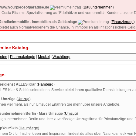
/www.yourpieceofparadise.de
(
Bauunternehmen
)
 Costa Rica mit Spezialisierung auf Edelhölzer und vornehmlich Kunden aus de
enditeimmobilie - Immobilien als Geldanlage
(
Finanzierung
)
ietet auch Normalverdienern die Chance, in Immobilien als inflationssichere Geld
nline Katalog:
mden
|
Pharmakologie
|
Meckel
|
Wachtberg
ge:
seldienst ALLES Klar
(
Hamburg
)
ES Klar & Schlüsselnotdienst Service bietet Ihnen qualitative Dienstleistungen zu 
n Umzüge
(
Umzug
)
nen viel mehr, als nur Umzüge! Erfahren Sie mehr über unsere Angebote.
unternehmen Berlin - Mars Umzüge
(
Umzug
)
ugsunternehmen Berlin und Ihre zuverlässige Umzugsfirma für Privatumzüge und
pYourSkin
(
Hautpflege
)
inem Ort für frische Ideen und Inspiration, findest du alles über Naturkosmetik vo