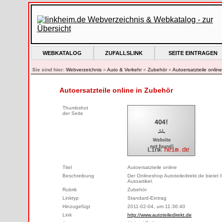
WEBKATALOG
ZUFALLSLINK
SEITE EINTRAGEN
Sie sind hier:
Webverzeichnis
»
Auto & Verkehr
»
Zubehör
»
Autoersatzteile online
Autoersatzteile online in Zubehör
Thumbshot
der Seite
Titel
Autoersatzteile online
Beschreibung
Der Onlineshop Autoteiledirekt.de bietet
Autoartikel.
Rubrik
Zubehör
Linktyp
Standard-Eintrag
Hinzugefügt
2011-02-04, um 11:36:40
Link
http://www.autoteiledirekt.de