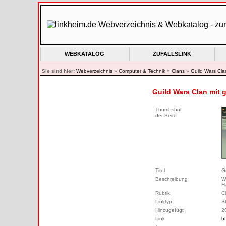
WEBKATALOG
ZUFALLSLINK
Sie sind hier:
Webverzeichnis
»
Computer & Technik
»
Clans
»
Guild Wars Cla
Guild Wars Clan mit g
Thumbshot
der Seite
Titel
G
Beschreibung
W
H
Rubrik
C
Linktyp
S
Hinzugefügt
2
Link
ht