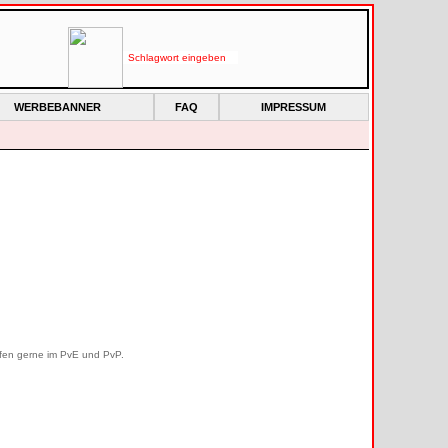
WERBEBANNER
FAQ
IMPRESSUM
lfen gerne im PvE und PvP.