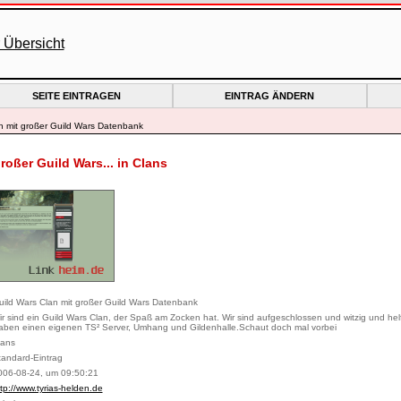
SEITE EINTRAGEN
EINTRAG ÄNDERN
n mit großer Guild Wars Datenbank
roßer Guild Wars... in Clans
uild Wars Clan mit großer Guild Wars Datenbank
ir sind ein Guild Wars Clan, der Spaß am Zocken hat. Wir sind aufgeschlossen und witzig und he
aben einen eigenen TS² Server, Umhang und Gildenhalle.Schaut doch mal vorbei
lans
tandard-Eintrag
006-08-24, um 09:50:21
tp://www.tyrias-helden.de