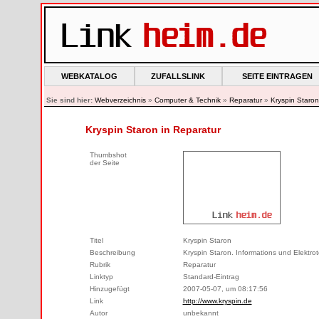
WEBKATALOG
ZUFALLSLINK
SEITE EINTRAGEN
Sie sind hier:
Webverzeichnis
»
Computer & Technik
»
Reparatur
»
Kryspin Staron
Kryspin Staron in Reparatur
Thumbshot
der Seite
Titel
Kryspin Staron
Beschreibung
Kryspin Staron. Informations und Elektro
Rubrik
Reparatur
Linktyp
Standard-Eintrag
Hinzugefügt
2007-05-07, um 08:17:56
Link
http://www.kryspin.de
Autor
unbekannt