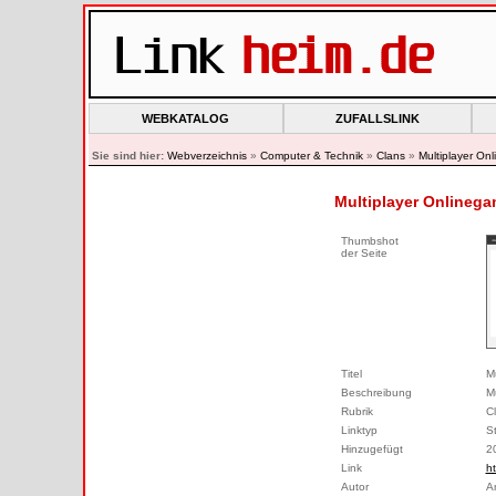
WEBKATALOG
ZUFALLSLINK
Sie sind hier:
Webverzeichnis
»
Computer & Technik
»
Clans
»
Multiplayer O
Multiplayer Onlinega
Thumbshot
der Seite
Titel
M
Beschreibung
Mu
Rubrik
C
Linktyp
S
Hinzugefügt
2
Link
ht
Autor
A