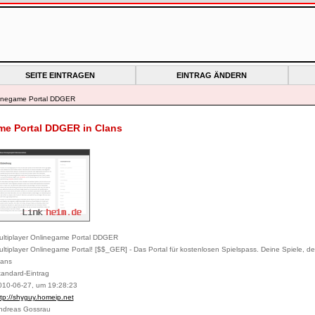
SEITE EINTRAGEN
EINTRAG ÄNDERN
nlinegame Portal DDGER
me Portal DDGER in Clans
ultiplayer Onlinegame Portal DDGER
ltiplayer Onlinegame Portal! [$$_GER] - Das Portal für kostenlosen Spielspass. Deine Spiele, d
lans
tandard-Eintrag
010-06-27, um 19:28:23
tp://shyguy.homeip.net
ndreas Gossrau