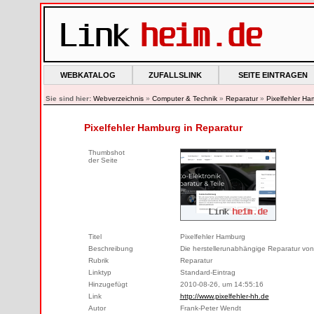
WEBKATALOG
ZUFALLSLINK
SEITE EINTRAGEN
Sie sind hier:
Webverzeichnis
»
Computer & Technik
»
Reparatur
»
Pixelfehler H
Pixelfehler Hamburg in Reparatur
Thumbshot
der Seite
Titel
Pixelfehler Hamburg
Beschreibung
Die herstellerunabhängige Reparatur von d
Rubrik
Reparatur
Linktyp
Standard-Eintrag
Hinzugefügt
2010-08-26, um 14:55:16
Link
http://www.pixelfehler-hh.de
Autor
Frank-Peter Wendt