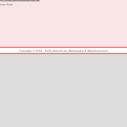
oran Krsic
Copyright © 2004 - 2026 linkheim.de Webkatalog & Webverzeichnis