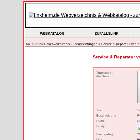
WEBKATALOG
ZUFALLSLINK
Sie sind hier:
Webverzeichnis
»
Dienstleistungen
»
Service & Reparatur von K
Service & Reparatur vo
Thumbshot
der Seite
Titel
S
Beschreibung
R
Rubrik
D
Linktyp
Hinzugefügt
2
Link
ht