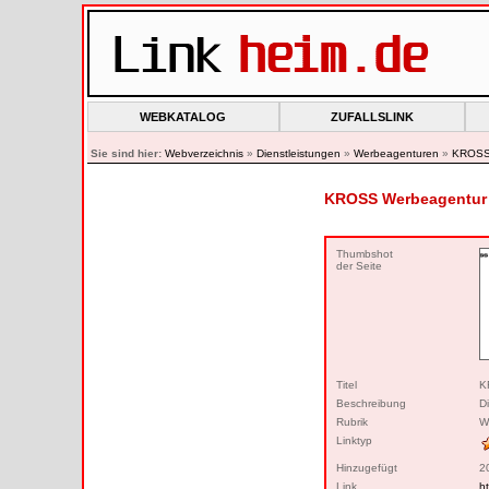
WEBKATALOG
ZUFALLSLINK
Sie sind hier:
Webverzeichnis
»
Dienstleistungen
»
Werbeagenturen
»
KROSS
KROSS Werbeagentur
Thumbshot
der Seite
Titel
K
Beschreibung
D
Rubrik
W
Linktyp
Hinzugefügt
2
Link
h