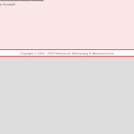
lo Arnswald
Copyright © 2004 - 2026 linkheim.de Webkatalog & Webverzeichnis