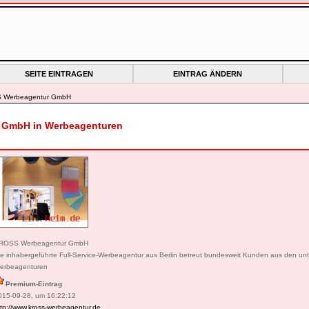
SEITE EINTRAGEN
EINTRAG ÄNDERN
 Werbeagentur GmbH
 GmbH in Werbeagenturen
ROSS Werbeagentur GmbH
ie inhabergeführte Full-Service-Werbeagentur aus Berlin betreut bundesweit Kunden aus den unt
erbeagenturen
Premium-Eintrag
015-09-28, um 16:22:12
ttp://www.kross-werbeagentur.de