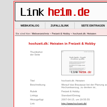
WEBKATALOG
ZUFALLSLINK
SEITE EINTRAGEN
Sie sind hier:
Webverzeichnis
»
Freizeit & Hobby
»
hochzeit.dk: Heiraten
hochzeit.dk: Heiraten in Freizeit & Hobby
Thumbshot
der Seite
Titel
hochzeit.dk: Heiraten
Beschreibung
Worauf das Brautpaar bei der Planung ach
Hochzeitsanzug, zu denken ist..
Rubrik
Freizeit & Hobby
Linktyp
Standard-Eintrag
Hinzugefügt
2007-04-15, um 19:55:55
Link
http://www.hochzeit.dk/