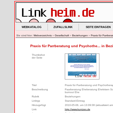
WEBKATALOG
ZUFALLSLINK
SEITE EINTRAGEN
Sie sind hier:
Webverzeichnis
»
Gesellschaft
»
Beziehungen
»
Praxis für Parrber
Praxis für Parrberatung und Psychothe... in Be
Thumbshot
der Seite
Titel
Praxis für Parrberatung und Psychothera
Beschreibung
Paarberatung Eheberatung Ehekrisen Sc
burnout Ehe
Rubrik
Beziehungen
Linktyp
Standard-Eintrag
Hinzugefügt
2010-05-06, um 13:09:08 (aktualisiert a
Link
http://www.kuntzes.de