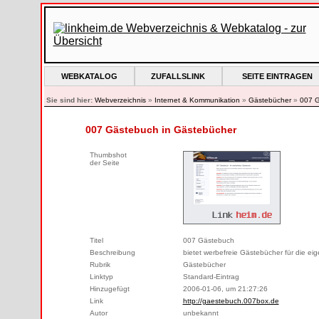
WEBKATALOG
ZUFALLSLINK
SEITE EINTRAGEN
Sie sind hier:
Webverzeichnis
»
Internet & Kommunikation
»
Gästebücher
»
007 
007 Gästebuch in Gästebücher
Thumbshot
der Seite
Titel
007 Gästebuch
Beschreibung
bietet werbefreie Gästebücher für die e
Rubrik
Gästebücher
Linktyp
Standard-Eintrag
Hinzugefügt
2006-01-06, um 21:27:26
Link
http://gaestebuch.007box.de
Autor
unbekannt