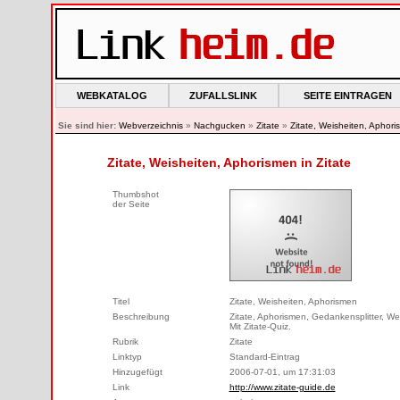
WEBKATALOG
ZUFALLSLINK
SEITE EINTRAGEN
Sie sind hier:
Webverzeichnis
»
Nachgucken
»
Zitate
»
Zitate, Weisheiten, Aphor
Zitate, Weisheiten, Aphorismen in Zitate
Thumbshot
der Seite
Titel
Zitate, Weisheiten, Aphorismen
Beschreibung
Zitate, Aphorismen, Gedankensplitter, We
Mit Zitate-Quiz.
Rubrik
Zitate
Linktyp
Standard-Eintrag
Hinzugefügt
2006-07-01, um 17:31:03
Link
http://www.zitate-guide.de