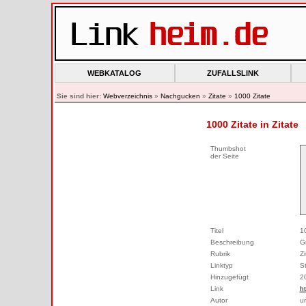
WEBKATALOG
ZUFALLSLINK
Sie sind hier:
Webverzeichnis
»
Nachgucken
»
Zitate
»
1000 Zitate
1000 Zitate in Zitate
Thumbshot
der Seite
Titel
1
Beschreibung
G
Rubrik
Zi
Linktyp
S
Hinzugefügt
2
Link
ht
Autor
u