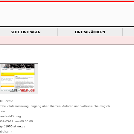
SEITE EINTRAGEN
EINTRAG ÄNDERN
000 Zitate
roße Zitatesammlung, Zugang über Themen, Autoren und Volltextsuche möglich.
tate
tandard-Eintrag
007-05-17, um 00:00:00
tp://1000-zitate.de
nbekannt