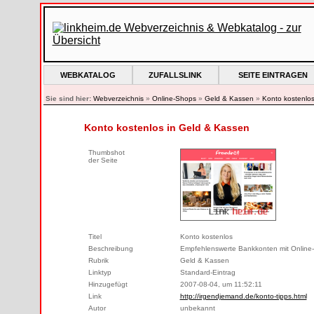
WEBKATALOG
ZUFALLSLINK
SEITE EINTRAGEN
Sie sind hier:
Webverzeichnis
»
Online-Shops
»
Geld & Kassen
»
Konto kostenlo
Konto kostenlos in Geld & Kassen
Thumbshot
der Seite
Titel
Konto kostenlos
Beschreibung
Empfehlenswerte Bankkonten mit Online-
Rubrik
Geld & Kassen
Linktyp
Standard-Eintrag
Hinzugefügt
2007-08-04, um 11:52:11
Link
http://irgendjemand.de/konto-tipps.html
Autor
unbekannt