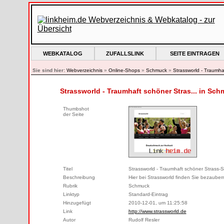
WEBKATALOG
ZUFALLSLINK
SEITE EINTRAGEN
Sie sind hier:
Webverzeichnis
»
Online-Shops
»
Schmuck
»
Strassworld - Traumh
Strassworld - Traumhaft schöner Stras... in Sc
Thumbshot
der Seite
Titel
Strassworld - Traumhaft schöner Strass
Beschreibung
Hier bei Strassworld finden Sie bezauber
Rubrik
Schmuck
Linktyp
Standard-Eintrag
Hinzugefügt
2010-12-01, um 11:25:58
Link
http://www.strassworld.de
Autor
Rudolf Resler