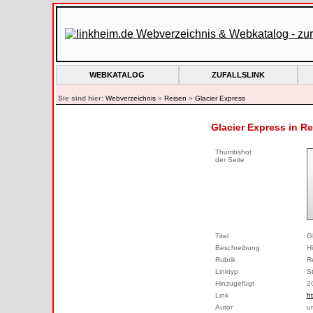
WEBKATALOG
ZUFALLSLINK
Sie sind hier:
Webverzeichnis
»
Reisen
»
Glacier Express
Glacier Express in R
Thumbshot
der Seite
Titel
G
Beschreibung
Hi
Rubrik
R
Linktyp
S
Hinzugefügt
2
Link
h
Autor
u