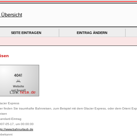
SEITE EINTRAGEN
EINTRAG ÄNDERN
eisen
lacier Express
er finden Sie traumhafte Bahnreisen, zum Beispiel mit dem Glacier Express, oder dem Orient Exp
eisen
tandard-Eintrag
007-05-17, um 00:00:00
ttp://www.bahnurlaub.de
nbekannt