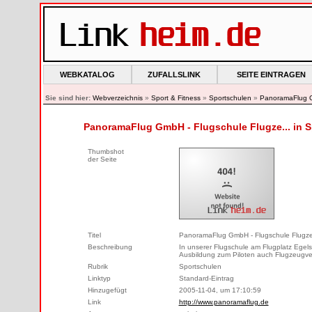
WEBKATALOG
ZUFALLSLINK
SEITE EINTRAGEN
Sie sind hier:
Webverzeichnis
»
Sport & Fitness
»
Sportschulen
»
PanoramaFlug G
PanoramaFlug GmbH - Flugschule Flugze... in 
Thumbshot
der Seite
Titel
PanoramaFlug GmbH - Flugschule Flugzeu
Beschreibung
In unserer Flugschule am Flugplatz Egels
Ausbildung zum Piloten auch Flugzeugver
Rubrik
Sportschulen
Linktyp
Standard-Eintrag
Hinzugefügt
2005-11-04, um 17:10:59
Link
http://www.panoramaflug.de