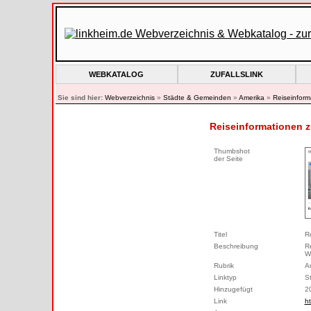
WEBKATALOG
ZUFALLSLINK
Sie sind hier:
Webverzeichnis
»
Städte & Gemeinden
»
Amerika
»
Reiseinform
Reiseinformationen z
Thumbshot
der Seite
Titel
R
Beschreibung
R
W
Rubrik
A
Linktyp
S
Hinzugefügt
2
Link
h