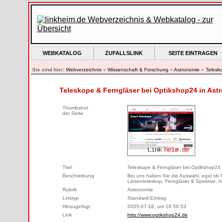
WEBKATALOG
ZUFALLSLINK
SEITE EINTRAGEN
Sie sind hier:
Webverzeichnis
»
Wissenschaft & Forschung
»
Astronomie
»
Telesk
Teleskope & Ferngläser bei Optikshop24 in Ast
Thumbshot
der Seite
Titel
Teleskope & Ferngläser bei Optikshop24
Beschreibung
Bei uns haben Sie die Auswahl, egal ob
Linsenteleskop, Ferngläser & Spektive, hi
Rubrik
Astronomie
Linktyp
Standard-Eintrag
Hinzugefügt
2005-07-18, um 18:56:53
Link
http://www.optikshop24.de