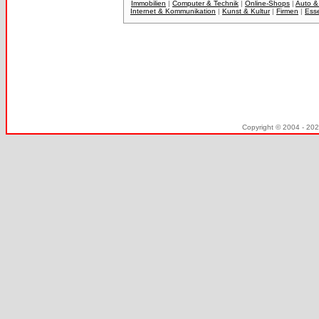
Immobilien
|
Computer & Technik
|
Online-Shops
|
Auto &
Internet & Kommunikation
|
Kunst & Kultur
|
Firmen
|
Ess
Copyright © 2004 - 20