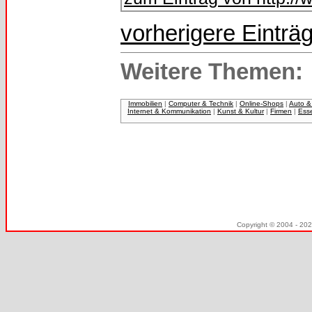
vorherigere Einträ
Weitere Themen:
Immobilien
|
Computer & Technik
|
Online-Shops
|
Auto &
Internet & Kommunikation
|
Kunst & Kultur
|
Firmen
|
Ess
Copyright © 2004 - 20