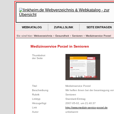
WEBKATALOG
ZUFALLSLINK
SEITE EINTRAGEN
Sie sind hier:
Webverzeichnis
»
Gesundheit
»
Senioren
»
Medizinservice Porzel
Medizinservice Porzel in Senioren
Thumbshot
der Seite
Titel
Medizinservice Porzel
Beschreibung
Wir helfen ihnen bei der beantragung von
Rubrik
Senioren
Linktyp
Standard-Eintrag
Hinzugefügt
2007-05-02, um 21:40:37
Link
http://www.medizin-service-porzel.de
Autor
unbekannt