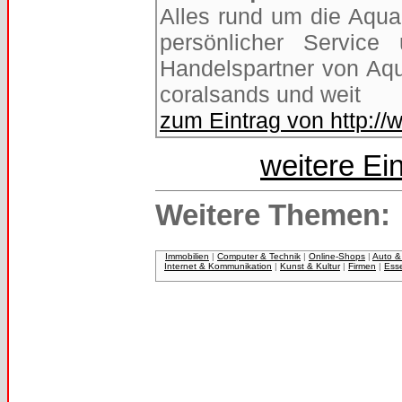
Alles rund um die Aquar
persönlicher Service
Handelspartner von Aqu
coralsands und weit
zum Eintrag von http://
weitere Ei
Weitere Themen:
Immobilien
|
Computer & Technik
|
Online-Shops
|
Auto &
Internet & Kommunikation
|
Kunst & Kultur
|
Firmen
|
Ess