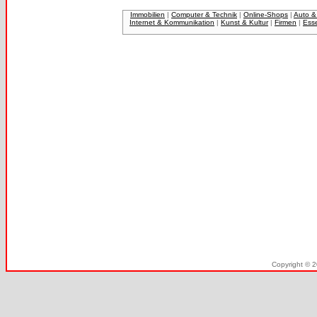
Immobilien
|
Computer & Technik
|
Online-Shops
|
Auto &
Internet & Kommunikation
|
Kunst & Kultur
|
Firmen
|
Ess
Copyright © 