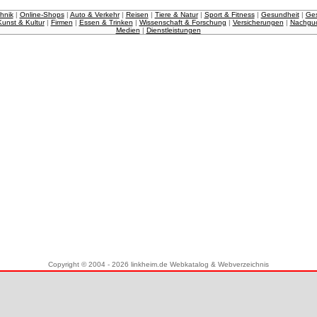
hnik
|
Online-Shops
|
Auto & Verkehr
|
Reisen
|
Tiere & Natur
|
Sport & Fitness
|
Gesundheit
|
Ges
Kunst & Kultur
|
Firmen
|
Essen & Trinken
|
Wissenschaft & Forschung
|
Versicherungen
|
Nachgu
Medien
|
Dienstleistungen
Copyright © 2004 - 2026 linkheim.de Webkatalog & Webverzeichnis