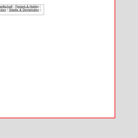
ellschaft
|
Freizeit & Hobby
|
cken
|
Städte & Gemeinden
|