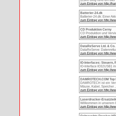
(D)ein Blog rund um das
zum Eintrag von http://h
Batterier-24.dk
Batterier-24.dk: Einer Ak
zum Eintrag von http://ww
CD Produktion Cerny
CD Produktion und Verviel
zum Eintrag von http://ww
DataReServe Ltd. & Co.
DataReServe: Datenrettun
zum Eintrag von http://w
IO-Interfaces: Steuern, 
IO-Interface IO32USB1 mi
zum Eintrag von http://w
DAMROTECH.COM Top P
DAMROTECH ist ein Versa
Mäuse, Kabel, Speicher 
zum Eintrag von http://
Laserdrucker-Ersatzteil
Willkommen in unserem On
zum Eintrag von http://ww