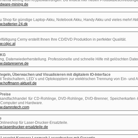
 Thema Mining von Kryptowährungen. Du findest hier neben Produktbeschreibungen
ardware-mining.de
ku Shop für günstige Laptop-Akku, Notebook Akku, Handy Akku und vieles mehr! Akku
w.batterier-24.dk
fältigung Cerny erstellt Ihnen Ihre CD/DVD Produktion in perfekter Qualität.
w.cdpc.at
 KG
g, Datenwiederherstellung. Professionelle und schnelle Hilfe mit gelöschten Date
ww.datareserve.de
Regeln, Überwachen und Visualisieren mit digitalem IO-Interface
t Testschaltern, LED´s und Optokopplern zur elektrischen Trennung von Ein- un
ww.hoffmann-aktuell.de
reise
ndfachhandel für CD-Rohlinge, DVD-Rohlinge, DVD-Brenner, Speicherkarten & -
, Computer und Hardware.
www.damrotech.com
e
lineshop für Laser-Drucker-Ersatzteile.
w.laserdrucker-ersatzteile.de