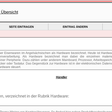
SEITE EINTRAGEN
EINTRAG ÄNDERN
er Eisenwaren im Angelsächsischen als Hardware bezeichnet. Heute ist Hardware 
enverarbeitung. Als Hardware bezeichnet man dabei die einzelnen materie
er Peripherie. Dazu zählen unter anderem Mainboard, Prozessor, Arbeitsspeicher,
cker oder Tastatur. Das Gegenstück zur Hardware ist in der elektronischen Datenv
ardware steuert.
Händler
en, verzeichnet in der Rubrik Hardware: