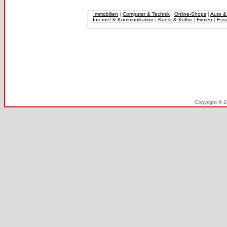
Immobilien
|
Computer & Technik
|
Online-Shops
|
Auto &
Internet & Kommunikation
|
Kunst & Kultur
|
Firmen
|
Ess
Copyright © 