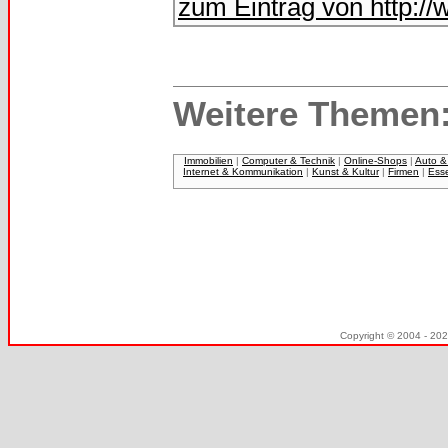
zum Eintrag von http://
Weitere Themen
Immobilien
|
Computer & Technik
|
Online-Shops
|
Auto &
Internet & Kommunikation
|
Kunst & Kultur
|
Firmen
|
Ess
Copyright © 2004 - 20