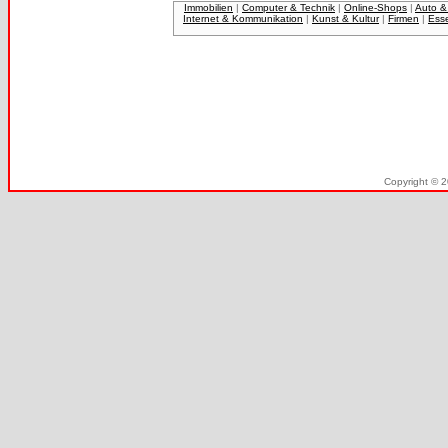
Immobilien
|
Computer & Technik
|
Online-Shops
|
Auto &
Internet & Kommunikation
|
Kunst & Kultur
|
Firmen
|
Ess
Copyright © 