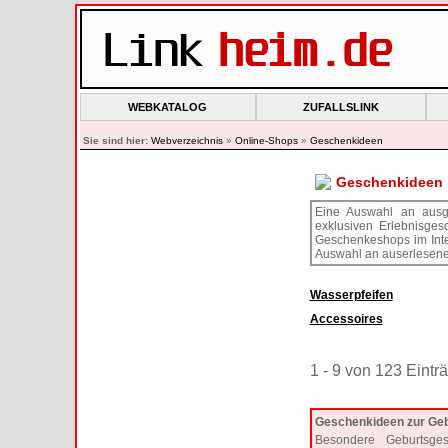
WEBKATALOG
ZUFALLSLINK
Sie sind hier:
Webverzeichnis
»
Online-Shops
»
Geschenkideen
Geschenkideen
Eine Auswahl an ausge
exklusiven Erlebnisge
Geschenkeshops im Inte
Auswahl an auserlesene
Wasserpfeifen
Accessoires
1 - 9 von 123 Eintr
Geschenkideen zur Geb
Besondere Geburtsge