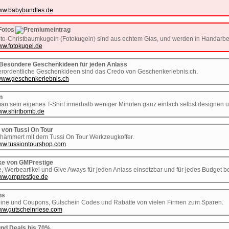
www.babybundles.de
Fotos
o-Christbaumkugeln (Fotokugeln) sind aus echtem Glas, und werden in Handarbeit
ww.fotokugel.de
 Besondere Geschenkideen für jeden Anlass
erordentliche Geschenkideen sind das Credo von Geschenkerlebnis.ch.
/www.geschenkerlebnis.ch
n
an sein eigenes T-Shirt innerhalb weniger Minuten ganz einfach selbst designen 
www.shirtbomb.de
 von Tussi On Tour
 hämmert mit dem Tussi On Tour Werkzeugkoffer.
www.tussiontourshop.com
ke von GMPrestige
, Werbeartikel und Give Aways für jeden Anlass einsetzbar und für jedes Budget b
www.gmprestige.de
ns
heine und Coupons, Gutschein Codes und Rabatte von vielen Firmen zum Sparen.
www.gutscheinriese.com
und Deals bis 70%