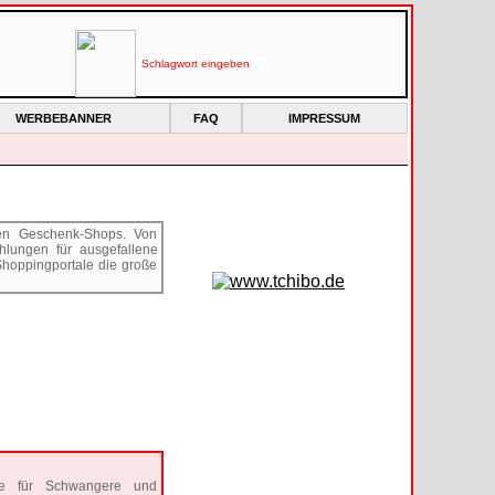
WERBEBANNER
FAQ
IMPRESSUM
ten Geschenk-Shops. Von
lungen für ausgefallene
Shoppingportale die große
nke für Schwangere und