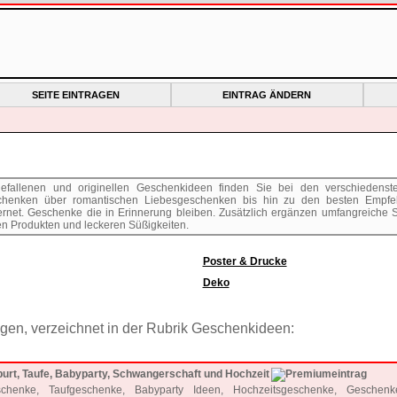
SEITE EINTRAGEN
EINTRAG ÄNDERN
fallenen und originellen Geschenkideen finden Sie bei den verschiedens
schenken über romantischen Liebesgeschenken bis hin zu den besten Empfeh
rnet. Geschenke die in Erinnerung bleiben. Zusätzlich ergänzen umfangreiche 
n Produkten und leckeren Süßigkeiten.
Poster & Drucke
Deko
ägen, verzeichnet in der Rubrik Geschenkideen:
urt, Taufe, Babyparty, Schwangerschaft und Hochzeit
schenke, Taufgeschenke, Babyparty Ideen, Hochzeitsgeschenke, Gesche