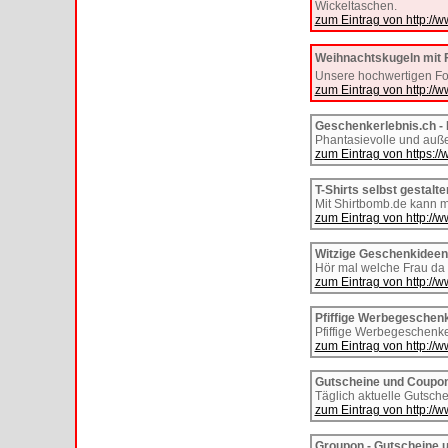
Wickeltaschen.
zum Eintrag von http://
Weihnachtskugeln mit 
Unsere hochwertigen Fot
zum Eintrag von http://w
Geschenkerlebnis.ch -
Phantasievolle und auß
zum Eintrag von https:/
T-Shirts selbst gestalte
Mit Shirtbomb.de kann m
zum Eintrag von http://
Witzige Geschenkideen
Hör mal welche Frau da
zum Eintrag von http://
Pfiffige Werbegeschen
Pfiffige Werbegeschenke
zum Eintrag von http://
Gutscheine und Coupo
Täglich aktuelle Gutsc
zum Eintrag von http://
Groupon - Gutscheine 