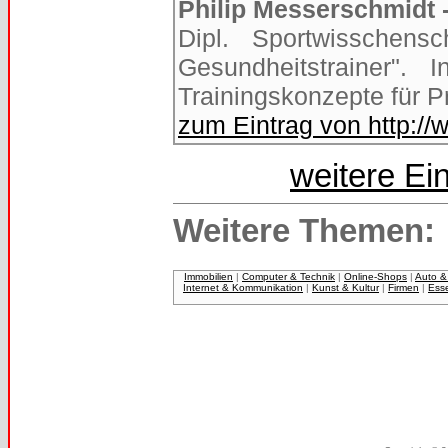
Philip Messerschmidt -
Dipl. Sportwisschensc
Gesundheitstrainer". 
Trainingskonzepte für P
zum Eintrag von http://
weitere Ei
Weitere Themen:
Immobilien
|
Computer & Technik
|
Online-Shops
|
Auto &
Internet & Kommunikation
|
Kunst & Kultur
|
Firmen
|
Ess