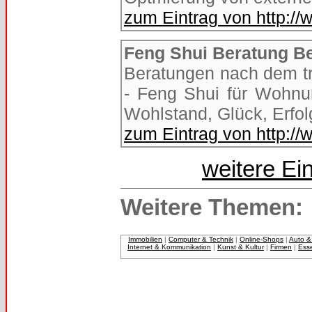
zum Eintrag von http:/
Feng Shui Beratung Ber
Beratungen nach dem tr
- Feng Shui für Wohn
Wohlstand, Glück, Erfol
zum Eintrag von http://
weitere Ei
Weitere Themen:
Immobilien
|
Computer & Technik
|
Online-Shops
|
Auto &
Internet & Kommunikation
|
Kunst & Kultur
|
Firmen
|
Ess