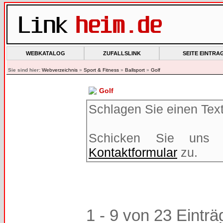
WEBKATALOG
ZUFALLSLINK
SEITE EINTRA
Sie sind hier:
Webverzeichnis
»
Sport & Fitness
»
Ballsport
»
Golf
Golf
Schlagen Sie einen Text 
Schicken Sie uns 
Kontaktformular
zu.
1 - 9 von 23 Einträ