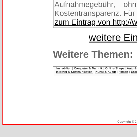
Aufnahmegebühr, oh
Kostentransparenz. Für 
zum Eintrag von http://
weitere Ei
Weitere Themen:
Immobilien
|
Computer & Technik
|
Online-Shops
|
Auto &
Internet & Kommunikation
|
Kunst & Kultur
|
Firmen
|
Ess
Copyright © 