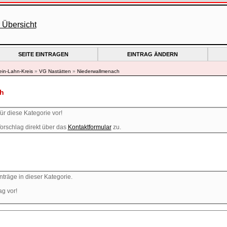
SEITE EINTRAGEN
EINTRAG ÄNDERN
in-Lahn-Kreis
»
VG Nastätten
»
Niederwallmenach
h
ür diese Kategorie vor!
orschlag direkt über das
Kontaktformular
zu.
nträge in dieser Kategorie.
ag vor!