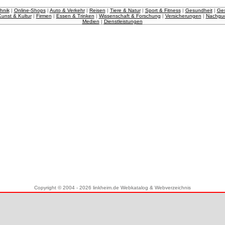
hnik
|
Online-Shops
|
Auto & Verkehr
|
Reisen
|
Tiere & Natur
|
Sport & Fitness
|
Gesundheit
|
Ges
Kunst & Kultur
|
Firmen
|
Essen & Trinken
|
Wissenschaft & Forschung
|
Versicherungen
|
Nachgu
Medien
|
Dienstleistungen
Copyright © 2004 - 2026 linkheim.de Webkatalog & Webverzeichnis