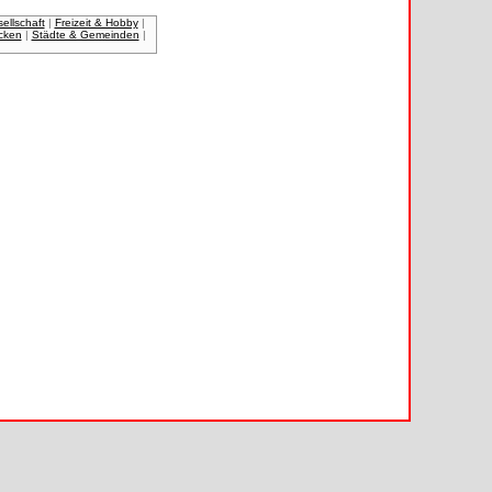
ellschaft
|
Freizeit & Hobby
|
cken
|
Städte & Gemeinden
|