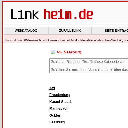
WEBKATALOG
ZUFALLSLINK
SEITE EINTRA
Sie sind hier:
Webverzeichnis
»
Firmen
»
Deutschland
»
Rheinland-Pfalz
»
Trier-Saarburg
»
VG Saarburg
Schlagen Sie einen Text für diese Kategorie vor!
Schicken Sie uns einen Vorschlag direkt über da
Ayl
Freudenburg
Kastel-Staadt
Mannebach
Ockfen
Saarburg