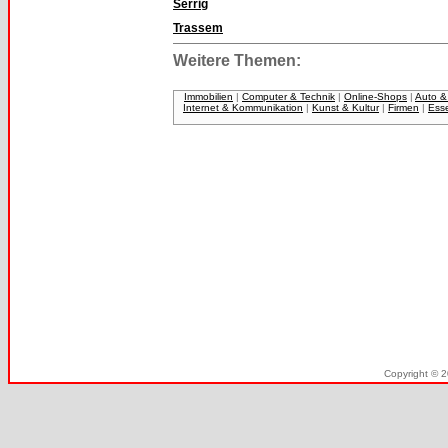
Serrig
Trassem
Weitere Themen:
Immobilien
|
Computer & Technik
|
Online-Shops
|
Auto &
Internet & Kommunikation
|
Kunst & Kultur
|
Firmen
|
Ess
Copyright © 